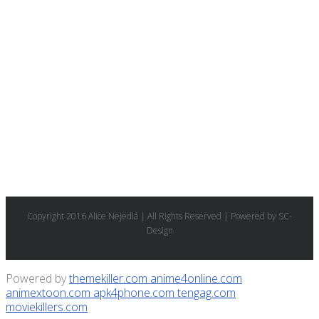
Copyright 2016 Alice Nejedlá | All Rights Reserved | Powered by SC-
Design
Powered by
themekiller.com
anime4online.com
animextoon.com
apk4phone.com
tengag.com
moviekillers.com